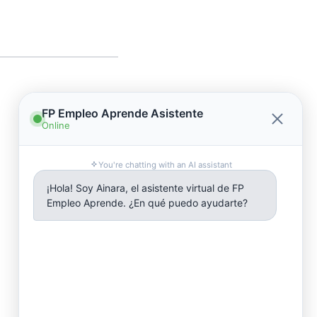
ostrar
formación
aquí.